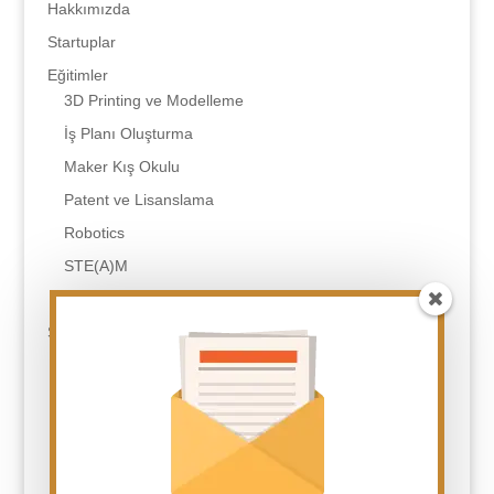
Hakkımızda
Startuplar
Eğitimler
3D Printing ve Modelleme
İş Planı Oluşturma
Maker Kış Okulu
Patent ve Lisanslama
Robotics
STE(A)M
Tasarım Odaklı Düşünme
SSS
Eğitim Çeşitleriniz Nelerdir?
Eğitimler Sonunda Neler Almış Olacağım?
Fark Yaratan Kimdir?
Fark Yaratan Neler Yapar?
Fark Yaratan Olmak Kişiye Ne Kazandırır?