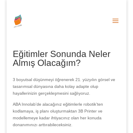
0 (212) 287 86 06
info@abainnolab.com
Eğitimler Sonunda Neler
Almış Olacağım?
3 boyutsal düşünmeyi öğrenerek 21. yüzyılın görsel ve
tasarımsal dünyasına daha kolay adapte olup
hayallerinizin gerçekleşmesini sağlıyoruz.
ABA Innolab’de alacağınız eğitimlerle robotik’ten
kodlamaya, iş planı oluşturmaktan 3B Printer ve
modellemeye kadar ihtiyacınız olan her konuda
donanımınızı arttırabileceksiniz.