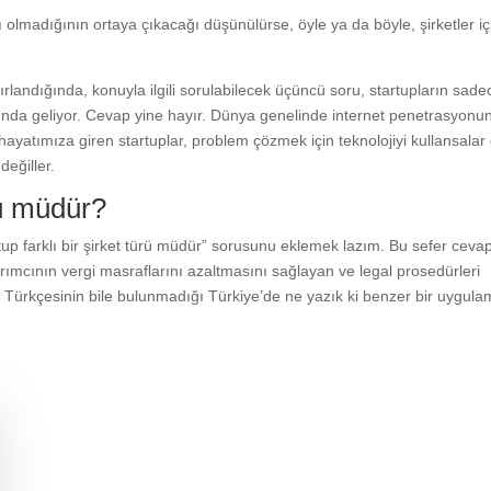
lı olmadığının ortaya çıkacağı düşünülürse, öyle ya da böyle, şirketler iç
ırlandığında, konuyla ilgili sorulabilecek üçüncü soru, startupların sade
ında geliyor. Cevap yine hayır. Dünya genelinde internet penetrasyonu
k hayatımıza giren startuplar, problem çözmek için teknolojiyi kullansalar
değiller.
ürü müdür?
rtup farklı bir şirket türü müdür” sorusunu eklemek lazım. Bu sefer ceva
rımcının vergi masraflarını azaltmasını sağlayan ve legal prosedürleri
n Türkçesinin bile bulunmadığı Türkiye’de ne yazık ki benzer bir uygul