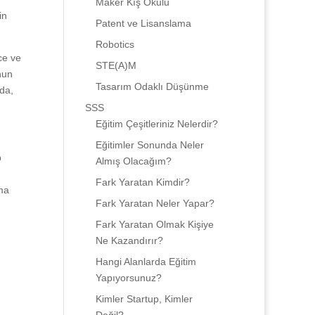
Maker Kış Okulu
in
Patent ve Lisanslama
Robotics
ce ve
STE(A)M
nun
Tasarım Odaklı Düşünme
 da,
SSS
Eğitim Çeşitleriniz Nelerdir?
Eğitimler Sonunda Neler
p
Almış Olacağım?
Fark Yaratan Kimdir?
ama
Fark Yaratan Neler Yapar?
Fark Yaratan Olmak Kişiye
Ne Kazandırır?
Hangi Alanlarda Eğitim
Yapıyorsunuz?
Kimler Startup, Kimler