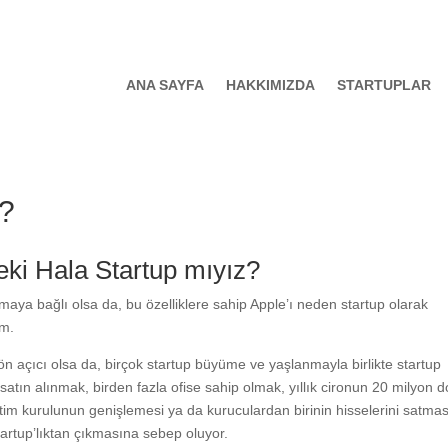
ANA SAYFA
HAKKIMIZDA
STARTUPLAR
z?
eki Hala Startup mıyız?
aya bağlı olsa da, bu özelliklere sahip Apple’ı neden startup olarak
ım.
 ön açıcı olsa da, birçok startup büyüme ve yaşlanmayla birlikte startup
satın alınmak, birden fazla ofise sahip olmak, yıllık cironun 20 milyon d
im kurulunun genişlemesi ya da kuruculardan birinin hisselerini satması
tartup’lıktan çıkmasına sebep oluyor.