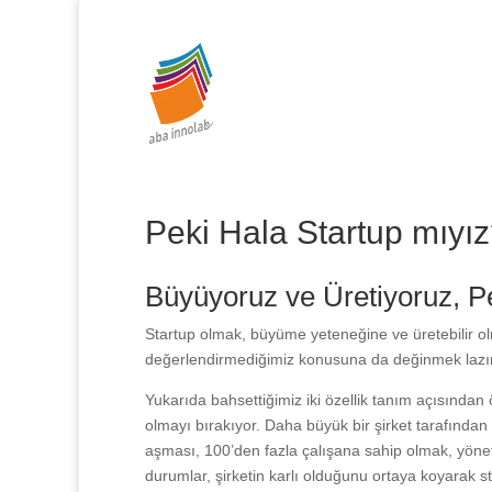
0 (212) 287 86 06
info@abainnolab.com
Peki Hala Startup mıyı
Büyüyoruz ve Üretiyoruz, P
Startup olmak, büyüme yeteneğine ve üretebilir olm
değerlendirmediğimiz konusuna da değinmek laz
Yukarıda bahsettiğimiz iki özellik tanım açısından
olmayı bırakıyor. Daha büyük bir şirket tarafından 
aşması, 100’den fazla çalışana sahip olmak, yönet
durumlar, şirketin karlı olduğunu ortaya koyarak s