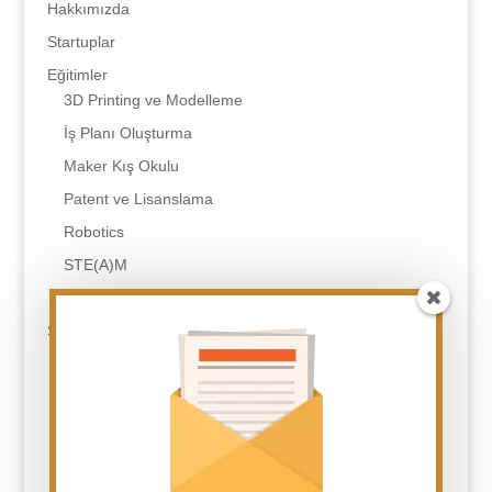
Hakkımızda
Startuplar
Eğitimler
3D Printing ve Modelleme
İş Planı Oluşturma
Maker Kış Okulu
Patent ve Lisanslama
Robotics
STE(A)M
Tasarım Odaklı Düşünme
SSS
Eğitim Çeşitleriniz Nelerdir?
Eğitimler Sonunda Neler Almış Olacağım?
Fark Yaratan Kimdir?
Fark Yaratan Neler Yapar?
Fark Yaratan Olmak Kişiye Ne Kazandırır?