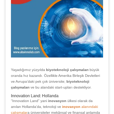
Yaşadığımız yüzyılda
biyoteknoloji çalışmaları
büyük
oranda hız kazandı. Özellikle Amerika Birleşik Devletleri
ve Avrupa’daki pek çok üniversite;
biyoteknoloji
çalışmaları
ve bu alandaki start-upları destekliyor.
Innovation Land: Hollanda
“Innovation Land” yani
inovasyon
ülkesi olarak da
anılan Hollanda’da, teknoloji ve
inovasyon
alanındaki
çalışmalar
a üniversiteler mekânsal ve finansal anlamda