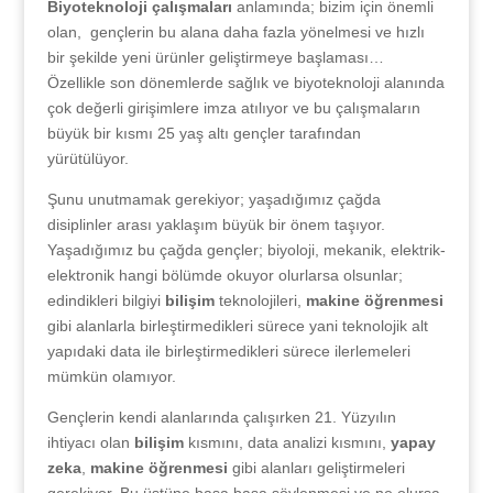
Biyoteknoloji çalışmaları
anlamında; bizim için önemli
olan, gençlerin bu alana daha fazla yönelmesi ve hızlı
bir şekilde yeni ürünler geliştirmeye başlaması…
Özellikle son dönemlerde sağlık ve biyoteknoloji alanında
çok değerli girişimlere imza atılıyor ve bu çalışmaların
büyük bir kısmı 25 yaş altı gençler tarafından
yürütülüyor.
Şunu unutmamak gerekiyor; yaşadığımız çağda
disiplinler arası yaklaşım büyük bir önem taşıyor.
Yaşadığımız bu çağda gençler; biyoloji, mekanik, elektrik-
elektronik hangi bölümde okuyor olurlarsa olsunlar;
edindikleri bilgiyi
bilişim
teknolojileri,
makine öğrenmesi
gibi alanlarla birleştirmedikleri sürece yani teknolojik alt
yapıdaki data ile birleştirmedikleri sürece ilerlemeleri
mümkün olamıyor.
Gençlerin kendi alanlarında çalışırken 21. Yüzyılın
ihtiyacı olan
bilişim
kısmını, data analizi kısmını,
yapay
zeka
,
makine öğrenmesi
gibi alanları geliştirmeleri