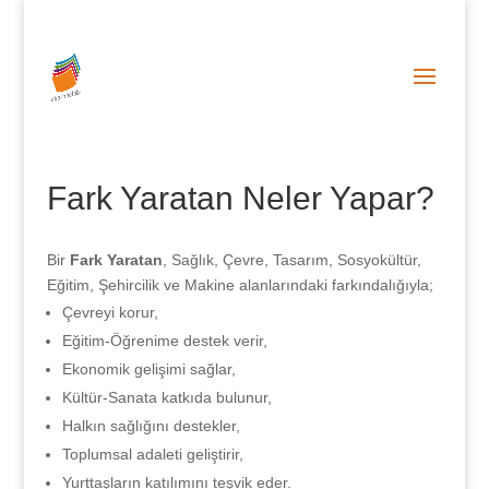
0 (212) 287 86 06
info@abainnolab.com
Fark Yaratan Neler Yapar?
Bir
Fark Yaratan
, Sağlık, Çevre, Tasarım, Sosyokültür,
Eğitim, Şehircilik ve Makine alanlarındaki farkındalığıyla;
Çevreyi korur,
Eğitim-Öğrenime destek verir,
Ekonomik gelişimi sağlar,
Kültür-Sanata katkıda bulunur,
Halkın sağlığını destekler,
Toplumsal adaleti geliştirir,
Yurttaşların katılımını teşvik eder.