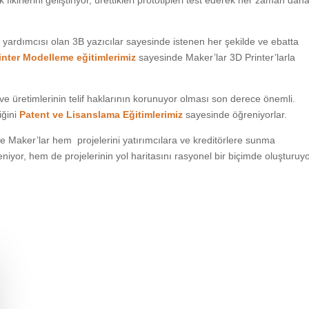
ikirlerini geliştiriyor, ürettikleri prototipleri test ederek her zaman dah
yardımcısı olan 3B yazıcılar sayesinde istenen her şekilde ve ebatta
inter Modelleme eğitimlerimiz
sayesinde Maker’lar 3D Printer’larla
in ve üretimlerinin telif haklarının korunuyor olması son derece önemli.
iğini
Patent ve Lisanslama Eğitimlerimiz
sayesinde öğreniyorlar.
 Maker’lar hem projelerini yatırımcılara ve kreditörlere sunma
iyor, hem de projelerinin yol haritasını rasyonel bir biçimde oluşturuyo