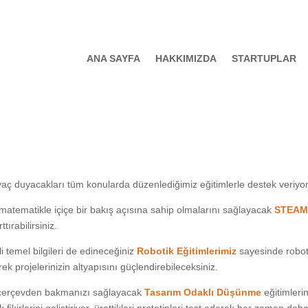
ANA SAYFA
HAKKIMIZDA
STARTUPLAR
aç duyacakları tüm konularda düzenlediğimiz eğitimlerle destek veriyo
e matematikle içiçe bir bakış açısına sahip olmalarını sağlayacak
STEAM
ttırabilirsiniz.
li temel bilgileri de edineceğiniz
Robotik Eğitimlerimiz
sayesinde robo
k projelerinizin altyapısını güçlendirebileceksiniz.
r çerçevden bakmanızı sağlayacak
Tasarım Odaklı Düşünme
eğitimleri