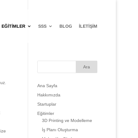
EĞITIMLER
SSS
BLOG
İLETIŞIM
ruz.
Ana Sayfa
Hakkımızda
Startuplar
t
Eğitimler
3D Printing ve Modelleme
İş Planı Oluşturma
nize