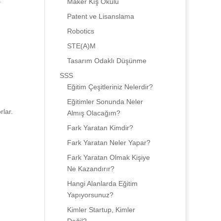
a
Maker Kış Okulu
Patent ve Lisanslama
Robotics
STE(A)M
Tasarım Odaklı Düşünme
SSS
Eğitim Çeşitleriniz Nelerdir?
Eğitimler Sonunda Neler
rlar.
Almış Olacağım?
Fark Yaratan Kimdir?
Fark Yaratan Neler Yapar?
Fark Yaratan Olmak Kişiye
Ne Kazandırır?
Hangi Alanlarda Eğitim
Yapıyorsunuz?
Kimler Startup, Kimler