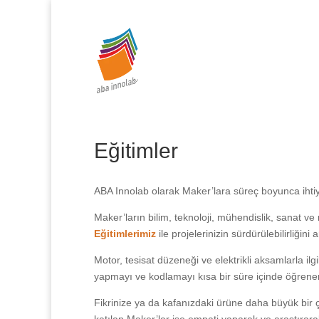
0 (212) 287 86 06
info@abainnolab.com
Eğitimler
ABA Innolab olarak Maker’lara süreç boyunca ihtiy
Maker’ların bilim, teknoloji, mühendislik, sanat v
Eğitimlerimiz
ile projelerinizin sürdürülebilirliğini ar
Motor, tesisat düzeneği ve elektrikli aksamlarla ilgi
yapmayı ve kodlamayı kısa bir süre içinde öğrenere
Fikrinize ya da kafanızdaki ürüne daha büyük bi