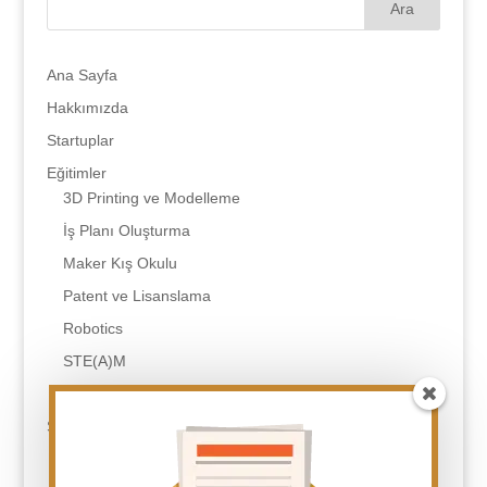
Ana Sayfa
Hakkımızda
Startuplar
Eğitimler
3D Printing ve Modelleme
İş Planı Oluşturma
Maker Kış Okulu
Patent ve Lisanslama
Robotics
STE(A)M
Tasarım Odaklı Düşünme
SSS
Eğitim Çeşitleriniz Nelerdir?
Eğitimler Sonunda Neler Almış Olacağım?