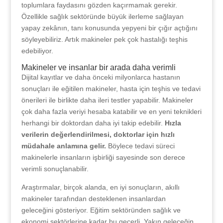
toplumlara faydasını gözden kaçırmamak gerekir.
Özellikle sağlık sektöründe büyük ilerleme sağlayan
yapay zekânın, tanı konusunda yepyeni bir çığır açtığını
söyleyebiliriz. Artık makineler pek çok hastalığı teşhis
edebiliyor.
Makineler ve insanlar bir arada daha verimli
Dijital kayıtlar ve daha önceki milyonlarca hastanın
sonuçları ile eğitilen makineler, hasta için teşhis ve tedavi
önerileri ile birlikte daha ileri testler yapabilir. Makineler
çok daha fazla veriyi hesaba katabilir ve en yeni teknikleri
herhangi bir doktordan daha iyi takip edebilir.
Hızla
verilerin değerlendirilmesi, doktorlar için hızlı
müdahale anlamına gelir.
Böylece tedavi süreci
makinelerle insanların işbirliği sayesinde son derece
verimli sonuçlanabilir.
Araştırmalar, birçok alanda, en iyi sonuçların, akıllı
makineler tarafından desteklenen insanlardan
geleceğini gösteriyor. Eğitim sektöründen sağlık ve
ekonomi sektörlerine kadar bu geçerli. Yakın geleceğin