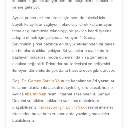
kendilerini güncel tutuyor hem de müşterilerin isteklerini
yerine getiriyor.
Ayrıca printerlar hem üretici için hem de tüketici için
büyük kolaylıklar sağlıyor. Teknolojiyi direk kullanmayan
firmalar günümüzde teknolojiyi bir şekilde kendi işlerine
adapte etmek için çalışmalar veriyor. 4. Sanayi
Devriminin şirket bazında en büyük etkilerinden bir tanesi
de bu olarak dikkat çekiyor. 3d yazıcıların ayakkabı ile
başlayan macerası moda dünyasında kısa zamanda
oldukça beğenildi. Printerlar bu ilerleyişini ve gelişimini
ilerleyen dönemlerde çok daha hissettirecek gibi duruyor.
Doç. Dr. Gamze Sart’ın Youtube
kanalından
3d yazıcılar
kullanım alanları ile alakalı detaylı bilgilere ulaşabilirsiniz.
Ayrıca
Aba Innolab
resmi internet sitesinden 4. Sanayi
Devrimi ve etkileri hakkında yazılmış makalelere
ulaşabilirsiniz.
İnovasyon İçin Eğitim Vakfı
resmi internet
sitesinden bu ve benzer konularda yazılmış makaleler
bulabilirsiniz.