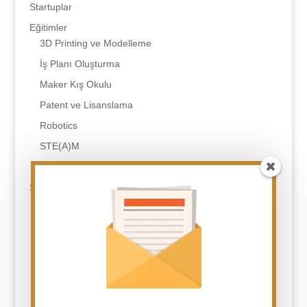
Startuplar
Eğitimler
3D Printing ve Modelleme
İş Planı Oluşturma
Maker Kış Okulu
Patent ve Lisanslama
Robotics
STE(A)M
Tasarım Odaklı Düşünme
SSS
Eğitim Çeşitleriniz Nelerdir?
Eğitimler Sonunda Neler Almış Olacağım?
Fark Yaratan Kimdir?
Fark Yaratan Neler Yapar?
Fark Yaratan Olmak Kişiye Ne Kazandırır?
Hangi Alanlarda Eğitim Yapıyorsunuz?