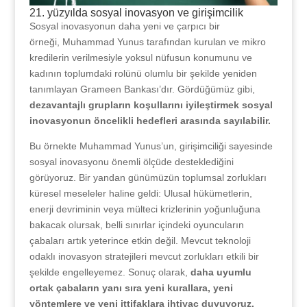
21. yüzyılda sosyal inovasyon ve girişimcilik
Sosyal inovasyonun daha yeni ve çarpıcı bir
örneği, Muhammad Yunus tarafından kurulan ve mikro
kredilerin verilmesiyle yoksul nüfusun konumunu ve
kadının toplumdaki rolünü olumlu bir şekilde yeniden
tanımlayan Grameen Bankası’dır. Gördüğümüz gibi,
dezavantajlı grupların koşullarını iyileştirmek sosyal
inovasyonun öncelikli hedefleri arasında sayılabilir.
Bu örnekte Muhammad Yunus’un, girişimciliği sayesinde
sosyal inovasyonu önemli ölçüde desteklediğini
görüyoruz. Bir yandan günümüzün toplumsal zorlukları
küresel meseleler haline geldi: Ulusal hükümetlerin,
enerji devriminin veya mülteci krizlerinin yoğunluğuna
bakacak olursak, belli sınırlar içindeki oyuncuların
çabaları artık yeterince etkin değil. Mevcut teknoloji
odaklı inovasyon stratejileri mevcut zorlukları etkili bir
şekilde engelleyemez. Sonuç olarak,
daha uyumlu
ortak çabaların yanı sıra yeni kurallara, yeni
yöntemlere ve yeni ittifaklara ihtiyaç duyuyoruz.